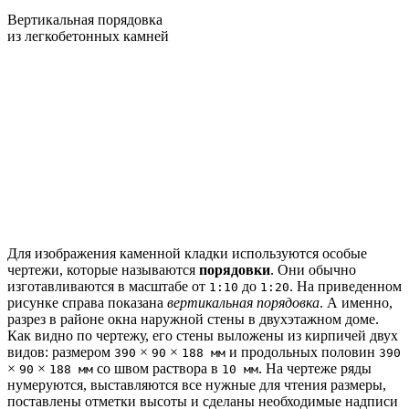
Вертикальная порядовка
из легкобетонных камней
Для изображения каменной кладки используются особые
чертежи, которые называются
порядовки
. Они обычно
изготавливаются в масштабе от
до
. На приведенном
1:10
1:20
рисунке справа показана
вертикальная порядовка
. А именно,
разрез в районе окна наружной стены в двухэтажном доме.
Как видно по чертежу, его стены выложены из кирпичей двух
видов: размером
×
×
и продольных половин
390
90
188 мм
390
×
×
со швом раствора в
. На чертеже ряды
90
188 мм
10 мм
нумеруются, выставляются все нужные для чтения размеры,
поставлены отметки высоты и сделаны необходимые надписи