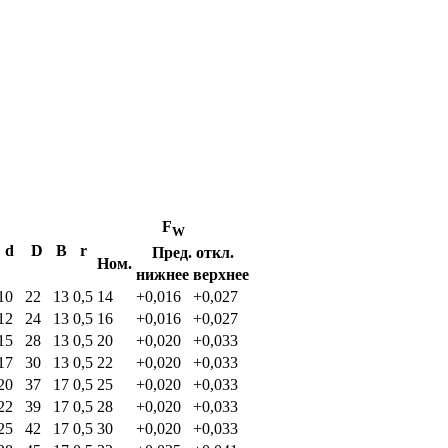
F
W
d
D
B
r
Пред. откл.
Ном.
нижнее
верхнее
10
22
13
0,5
14
+0,016
+0,027
12
24
13
0,5
16
+0,016
+0,027
15
28
13
0,5
20
+0,020
+0,033
17
30
13
0,5
22
+0,020
+0,033
20
37
17
0,5
25
+0,020
+0,033
22
39
17
0,5
28
+0,020
+0,033
25
42
17
0,5
30
+0,020
+0,033