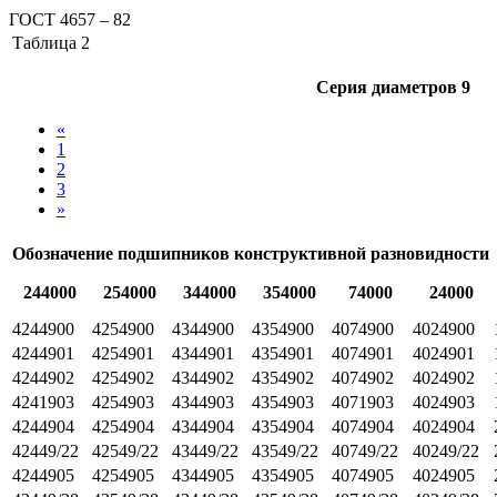
ГОСТ 4657 – 82
Таблица 2
Серия диаметров 9
«
1
2
3
»
Обозначение подшипников конструктивной разновидности
244000
254000
344000
354000
74000
24000
4244900
4254900
4344900
4354900
4074900
4024900
4244901
4254901
4344901
4354901
4074901
4024901
4244902
4254902
4344902
4354902
4074902
4024902
4241903
4254903
4344903
4354903
4071903
4024903
4244904
4254904
4344904
4354904
4074904
4024904
42449/22
42549/22
43449/22
43549/22
40749/22
40249/22
4244905
4254905
4344905
4354905
4074905
4024905